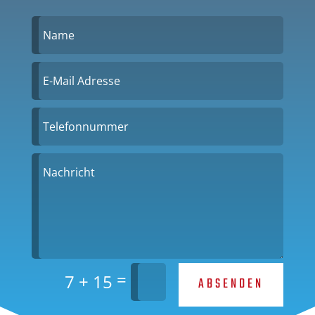
=
7 + 15
ABSENDEN