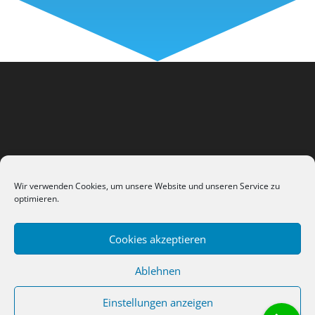
Wir verwenden Cookies, um unsere Website und unseren Service zu
optimieren.
Cookies akzeptieren
Datenschutzerklärung
Impressum / AGB
Ablehnen
Kontakt
Cookie-Richtlinie (EU)
Einstellungen anzeigen