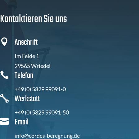
Kontaktieren Sie uns
Anschrift

Im Felde 1
29565 Wriedel
Telefon

+49 (0) 5829 99091-0
Werkstatt

+49 (0) 5829 99091-50
Email

info@cordes-beregnung.de