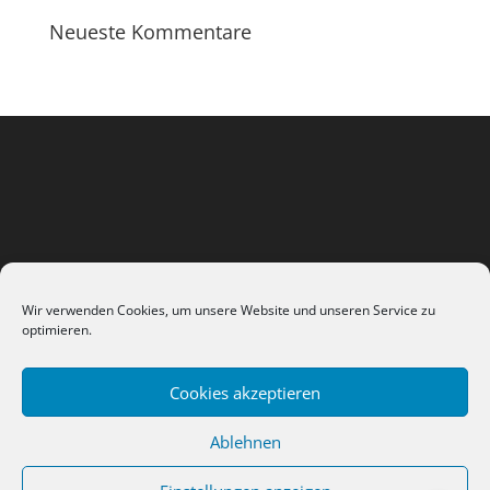
Neueste Kommentare
Wir verwenden Cookies, um unsere Website und unseren Service zu
optimieren.
Cookies akzeptieren
Datenschutzerklärung
Impressum / AGB
Ablehnen
Kontakt
Cookie-Richtlinie (EU)