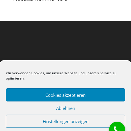
Wir verwenden Cookies, um unsere Website und unseren Service zu
optimieren.
Cookies akzeptieren
Datenschutzerklärung
Impressum / AGB
Ablehnen
Kontakt
Cookie-Richtlinie (EU)
Einstellungen anzeigen