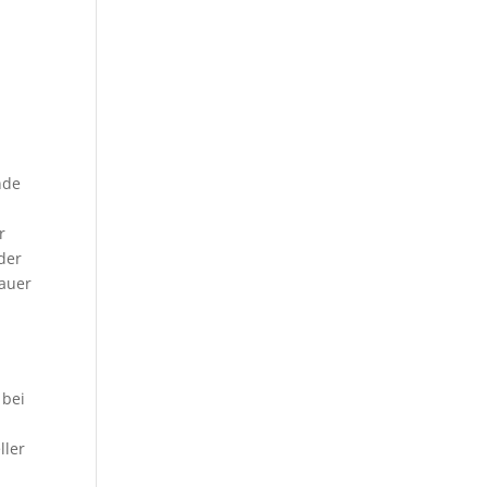
nde
r
 der
dauer
 bei
ller