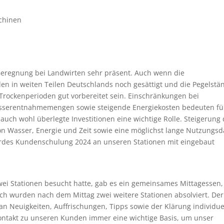
chinen
 Beregnung bei Landwirten sehr präsent. Auch wenn die
den in weiten Teilen Deutschlands noch gesättigt und die Pegelstä
 Trockenperioden gut vorbereitet sein. Einschränkungen bei
sserentnahmemengen sowie steigende Energiekosten bedeuten fü
auch wohl überlegte Investitionen eine wichtige Rolle. Steigerung
von Wasser, Energie und Zeit sowie eine möglichst lange Nutzungs
Cordes Kundenschulung 2024 an unseren Stationen mit eingebaut
ei Stationen besucht hatte, gab es ein gemeinsames Mittagessen,
ich wurden nach dem Mittag zwei weitere Stationen absolviert. Der
n Neuigkeiten, Auffrischungen, Tipps sowie der Klärung individue
Kontakt zu unseren Kunden immer eine wichtige Basis, um unser